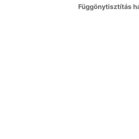
Függönytisztítás há
Függönytisztít
ás háztól
házig
Budapest egész területén
és Pest megyében is.
Kényelmes, átvevőhely
mentes szolgáltatás háztól
házig.