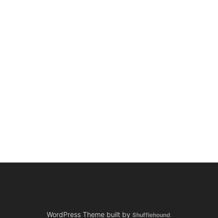
tisztítá
Függönyti
Függöny
tő
Függöny t
Függöny 
nyök
Függönyti
WordPress Theme built by
Shufflehound
.