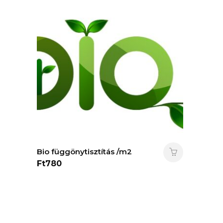
Bio függönytisztítás /m2
Ft
780