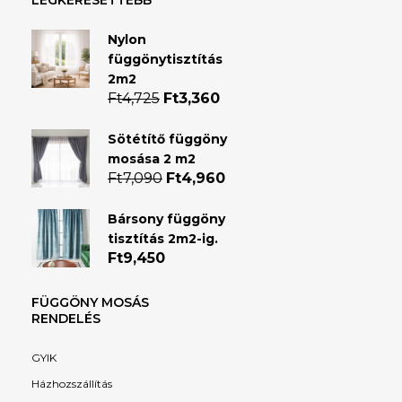
LEGKERESETTEBB
Nylon
függönytisztítás
2m2
Ft
4,725
Original
Ft
3,360
Current
price
price
was:
is:
Sötétítő függöny
Ft4,725.
Ft3,360.
mosása 2 m2
Ft
7,090
Original
Ft
4,960
Current
price
price
was:
is:
Bársony függöny
Ft7,090.
Ft4,960.
tisztítás 2m2-ig.
Ft
9,450
FÜGGÖNY MOSÁS
RENDELÉS
GYIK
Házhozszállítás