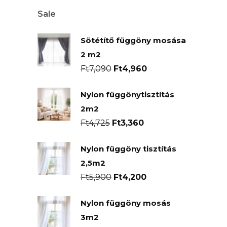
Sale
Sötétítő függöny mosása
2 m2
Original
Current
Ft
7,090
Ft
4,960
price
price
Nylon függönytisztítás
was:
is:
2m2
Ft7,090.
Ft4,960.
Original
Current
Ft
4,725
Ft
3,360
price
price
Nylon függöny tisztítás
was:
is:
2,5m2
Ft4,725.
Ft3,360.
Original
Current
Ft
5,900
Ft
4,200
price
price
Nylon függöny mosás
was:
is:
3m2
Ft5,900.
Ft4,200.