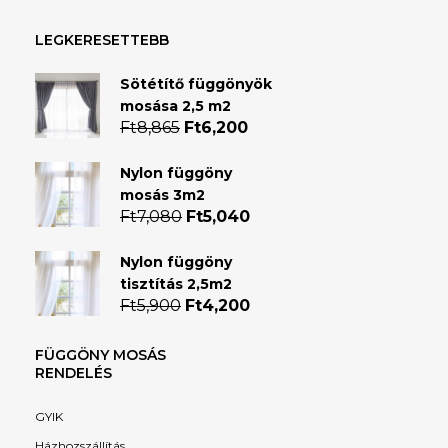
LEGKERESETTEBB
Sötétítő függönyök
mosása 2,5 m2
Ft
8,865
Original
Ft
6,200
Current
price
price
was:
is:
Nylon függöny
Ft8,865.
Ft6,200.
mosás 3m2
Ft
7,080
Original
Ft
5,040
Current
price
price
was:
is:
Nylon függöny
Ft7,080.
Ft5,040.
tisztítás 2,5m2
Ft
5,900
Original
Ft
4,200
Current
price
price
was:
is:
FÜGGÖNY MOSÁS
Ft5,900.
Ft4,200.
RENDELÉS
GYIK
Házhozszállítás