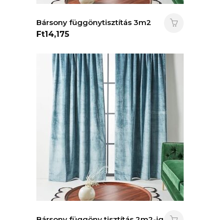
Bársony függönytisztítás 3m2
Ft
14,175
Bársony függöny tisztítás 2m2-ig.