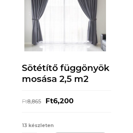
Sötétítő függönyök
mosása 2,5 m2
Original
Current
Ft
6,200
Ft
8,865
price
price
was:
is:
13 készleten
Ft8,865.
Ft6,200.