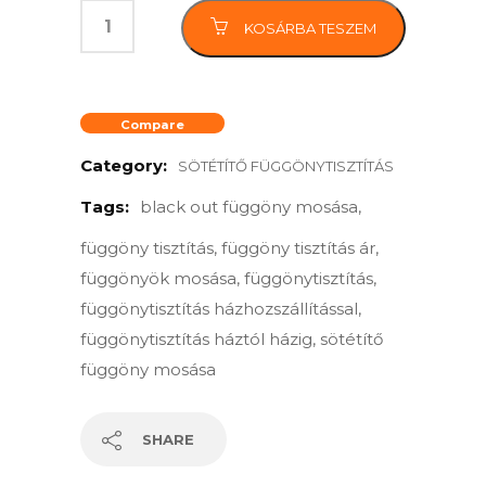
KOSÁRBA TESZEM
Compare
Category:
SÖTÉTÍTŐ FÜGGÖNYTISZTÍTÁS
Tags:
black out függöny mosása
,
függöny tisztítás
,
függöny tisztítás ár
,
függönyök mosása
,
függönytisztítás
,
függönytisztítás házhozszállítással
,
függönytisztítás háztól házig
,
sötétítő
függöny mosása
SHARE