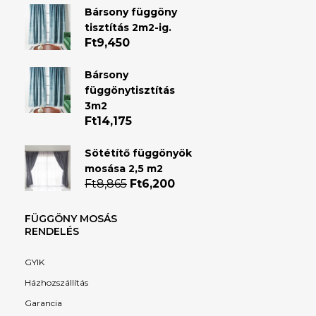
Bársony függöny
tisztítás 2m2-ig.
Ft
9,450
Bársony
függönytisztítás
3m2
Ft
14,175
Sötétítő függönyök
mosása 2,5 m2
Ft
8,865
Original
Ft
6,200
Current
price
price
was:
is:
FÜGGÖNY MOSÁS
Ft8,865.
Ft6,200.
RENDELÉS
GYIK
Házhozszállítás
Garancia