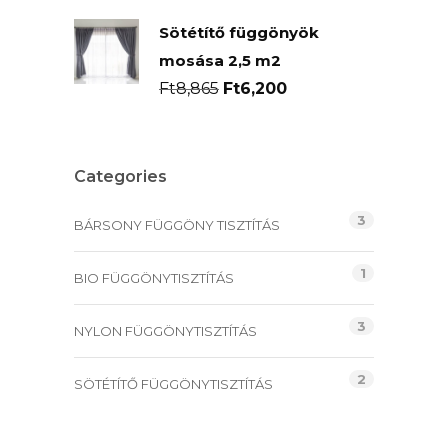
price
price
Sötétítő függönyök
was:
is:
mosása 2,5 m2
Ft7,080.
Ft5,040.
Original
Current
Ft
8,865
Ft
6,200
price
price
was:
is:
Ft8,865.
Ft6,200.
Categories
3
BÁRSONY FÜGGÖNY TISZTÍTÁS
1
BIO FÜGGÖNYTISZTÍTÁS
3
NYLON FÜGGÖNYTISZTÍTÁS
2
SÖTÉTÍTŐ FÜGGÖNYTISZTÍTÁS