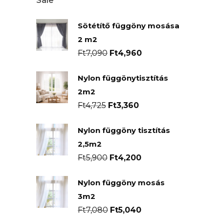
Sale
Sötétítő függöny mosása
2 m2
Original
Current
Ft
7,090
Ft
4,960
price
price
Nylon függönytisztítás
was:
is:
2m2
Ft7,090.
Ft4,960.
Original
Current
Ft
4,725
Ft
3,360
price
price
Nylon függöny tisztítás
was:
is:
2,5m2
Ft4,725.
Ft3,360.
Original
Current
Ft
5,900
Ft
4,200
price
price
Nylon függöny mosás
was:
is:
3m2
Ft5,900.
Ft4,200.
Original
Current
Ft
7,080
Ft
5,040