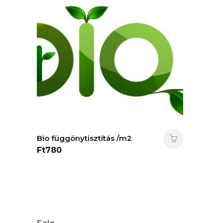
Bio függönytisztítás /m2
Ft
780