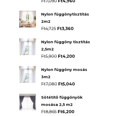
Original
Current
Ft
7,090
Ft
4,960
price
price
Nylon függönytisztítás
was:
is:
2m2
Ft7,090.
Ft4,960.
Original
Current
Ft
4,725
Ft
3,360
price
price
Nylon függöny tisztítás
was:
is:
2,5m2
Ft4,725.
Ft3,360.
Original
Current
Ft
5,900
Ft
4,200
price
price
Nylon függöny mosás
was:
is:
3m2
Ft5,900.
Ft4,200.
Original
Current
Ft
7,080
Ft
5,040
price
price
Sötétítő függönyök
was:
is:
mosása 2,5 m2
Ft7,080.
Ft5,040.
Original
Current
Ft
8,865
Ft
6,200