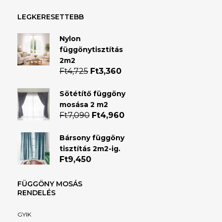
LEGKERESETTEBB
Nylon
függönytisztítás
2m2
Ft
4,725
Original
Ft
3,360
Current
price
price
was:
is:
Sötétítő függöny
Ft4,725.
Ft3,360.
mosása 2 m2
Ft
7,090
Original
Ft
4,960
Current
price
price
was:
is:
Bársony függöny
Ft7,090.
Ft4,960.
tisztítás 2m2-ig.
Ft
9,450
FÜGGÖNY MOSÁS
RENDELÉS
GYIK