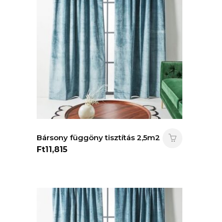
Bársony függöny tisztítás 2,5m2
Ft
11,815