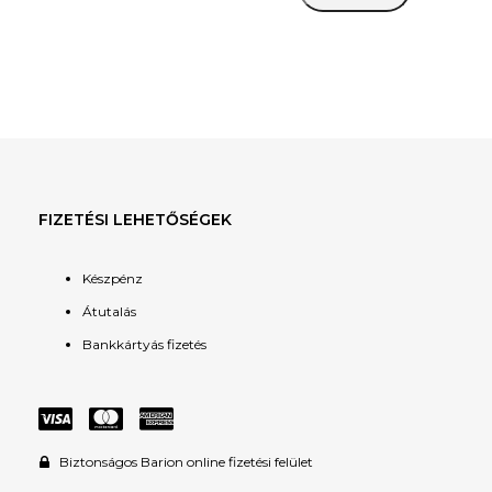
ár
ár
FIZETÉSI LEHETŐSÉGEK
Készpénz
Átutalás
Bankkártyás fizetés
Biztonságos Barion online fizetési felület