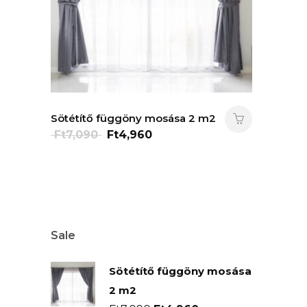
Sötétítő függöny mosása 2 m2
Original
Current
Ft
7,090
Ft
4,960
price
price
was:
is:
Ft7,090.
Ft4,960.
Sale
Sötétítő függöny mosása
2 m2