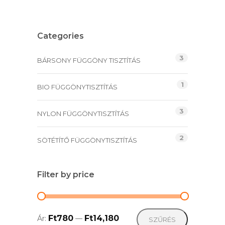
price
price
was:
is:
Ft8,865.
Ft6,200.
Categories
3
BÁRSONY FÜGGÖNY TISZTÍTÁS
1
BIO FÜGGÖNYTISZTÍTÁS
3
NYLON FÜGGÖNYTISZTÍTÁS
2
SÖTÉTÍTŐ FÜGGÖNYTISZTÍTÁS
Filter by price
Min
Max
Ft780
Ft14,180
Ár:
—
SZŰRÉS