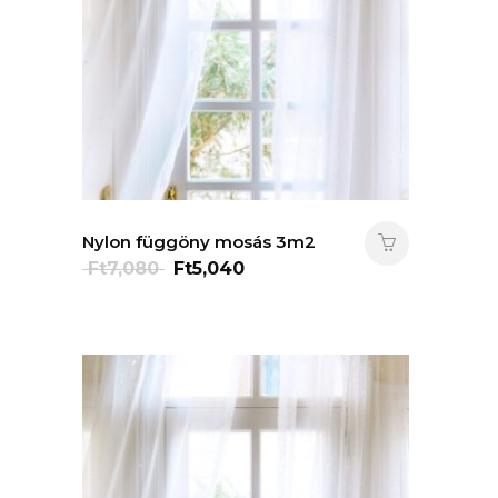
Nylon függöny mosás 3m2
Original
Current
Ft
7,080
Ft
5,040
price
price
was:
is:
Ft7,080.
Ft5,040.