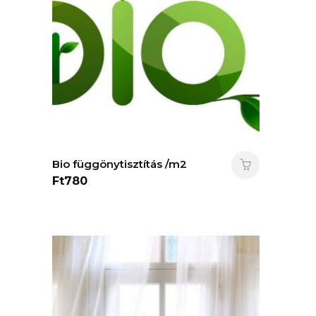
Bio függönytisztítás /m2
Ft
780