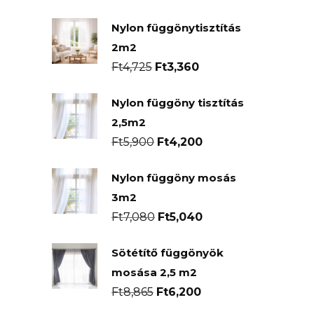
price
price
Nylon függönytisztítás
was:
is:
2m2
Ft7,090.
Ft4,960.
Original
Current
Ft
4,725
Ft
3,360
price
price
Nylon függöny tisztítás
was:
is:
2,5m2
Ft4,725.
Ft3,360.
Original
Current
Ft
5,900
Ft
4,200
price
price
Nylon függöny mosás
was:
is:
3m2
Ft5,900.
Ft4,200.
Original
Current
Ft
7,080
Ft
5,040
price
price
Sötétítő függönyök
was:
is:
mosása 2,5 m2
Ft7,080.
Ft5,040.
Original
Current
Ft
8,865
Ft
6,200
price
price