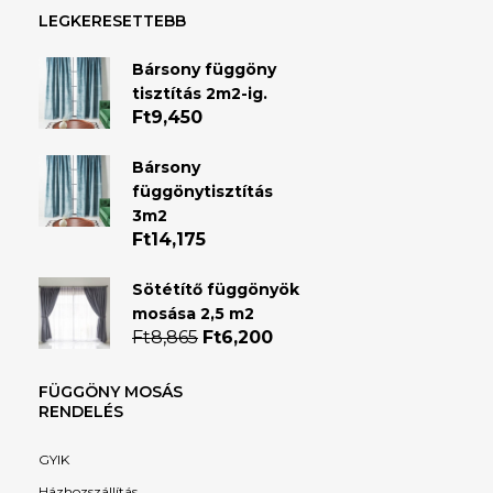
LEGKERESETTEBB
Bársony függöny
tisztítás 2m2-ig.
Ft
9,450
Bársony
függönytisztítás
3m2
Ft
14,175
Sötétítő függönyök
mosása 2,5 m2
Ft
8,865
Original
Ft
6,200
Current
price
price
was:
is:
FÜGGÖNY MOSÁS
Ft8,865.
Ft6,200.
RENDELÉS
GYIK
Házhozszállítás