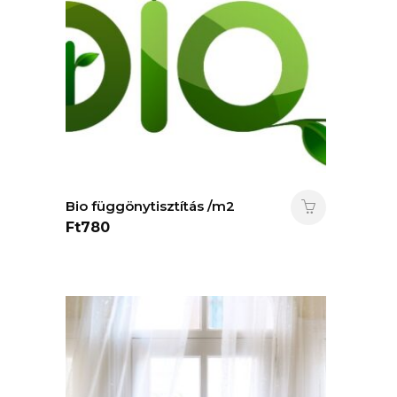
Bio függönytisztítás /m2
Ft
780