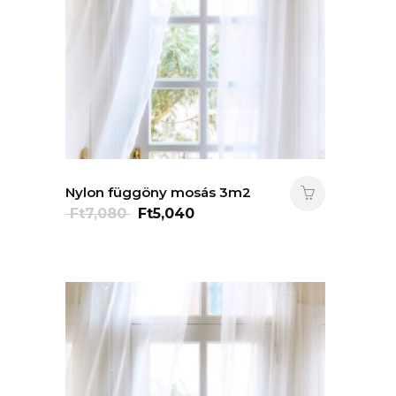
Nylon függöny mosás 3m2
Original
Current
Ft
7,080
Ft
5,040
price
price
was:
is:
Ft7,080.
Ft5,040.