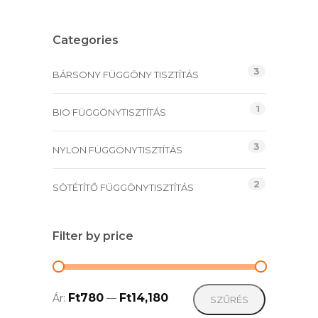
was:
is:
Ft8,865.
Ft6,200.
Categories
3
BÁRSONY FÜGGÖNY TISZTÍTÁS
1
BIO FÜGGÖNYTISZTÍTÁS
3
NYLON FÜGGÖNYTISZTÍTÁS
2
SÖTÉTÍTŐ FÜGGÖNYTISZTÍTÁS
Filter by price
Min
Max
Ft780
Ft14,180
Ár:
—
SZŰRÉS
ár
ár