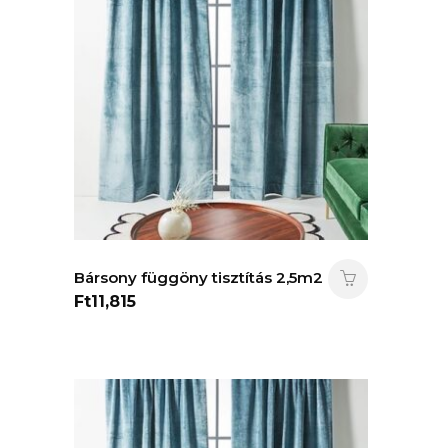
Bársony függöny tisztítás 2,5m2
Ft
11,815